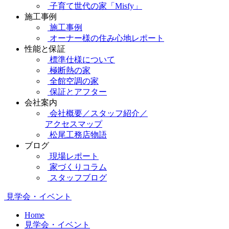
子育て世代の家「Misfy」
施工事例
施工事例
オーナー様の住み心地レポート
性能と保証
標準仕様について
極断熱の家
全館空調の家
保証とアフター
会社案内
会社概要／スタッフ紹介／
アクセスマップ
松尾工務店物語
ブログ
現場レポート
家づくりコラム
スタッフブログ
見学会・イベント
Home
見学会・イベント